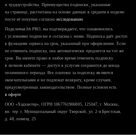
тратите много времени на поиск и вручную поднимаете
и трудоустройства. Преимущества подписки, указанные
резюме
на странице, рассчитаны на основе данных в среднем в неделю
после её покупки согласно
хотите сравнить себя с конкурентами и оценить шансы
исследованию
Подключая hh PRO, вы подтверждаете, что ознакомились
с условиями подписки и согласны с ними. Подписка даёт доступ
к функциям сервиса на срок, указанный при оформлении. Если
не отменить подписку, она автоматически продлится на тот же
срок. Вы имеете право в любое время отменить подписку
в личном кабинете — доступ к услугам сохранится до конца
оплаченного периода. Все платежи за подписку являются
окончательными и не подлежат возврату, кроме случаев,
предусмотренных законодательством. Полные условия есть
в оферте
ООО «Хэдхантер», ОГРН 1067761906805, 125047, г. Москва,
вн. тер. г. Муниципальный округ Тверской, ул. 2-я Брестская,
д. 48, помещ. 25