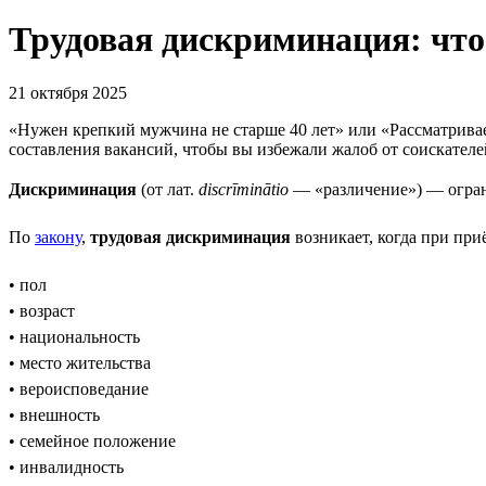
Трудовая дискриминация: что
21 октября 2025
«Нужен крепкий мужчина не старше 40 лет» или «Рассматрива
составления вакансий, чтобы вы избежали жалоб от соискател
Дискриминация
(от лат.
discrīminātio
— «различение») — огран
По
закону
,
трудовая дискриминация
возникает, когда при при
• пол
• возраст
• национальность
• место жительства
• вероисповедание
• внешность
• семейное положение
• инвалидность