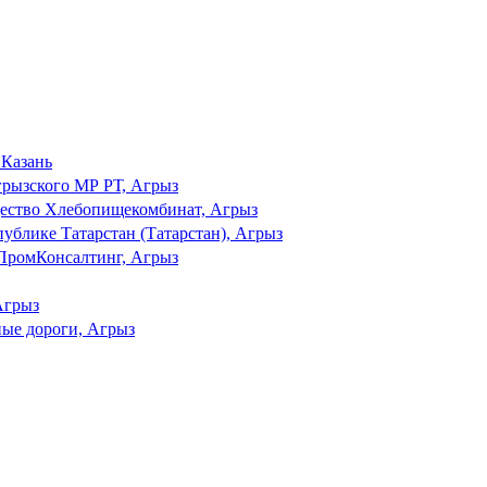
 Казань
ызского МР РТ, Агрыз
щество Хлебопищекомбинат, Агрыз
ублике Татарстан (Татарстан), Агрыз
ПромКонсалтинг, Агрыз
Агрыз
ные дороги, Агрыз