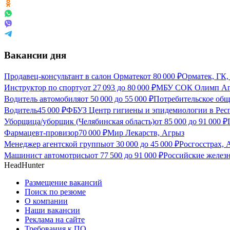
Вакансии дня
Продавец-консультант в салон Орматек
от
80 000
₽
Орматек, ГК,
Инструктор по спорту
от
27 093
до
80 000
₽
МБУ СОК Олимп Агр
Водитель автомобиля
от
50 000
до
55 000
₽
Потребительское об
Водитель
45 000
₽
ФБУЗ Центр гигиены и эпидемиологии в Респ
Уборщица/уборщик (Челябинская область)
от
85 000
до
91 000
₽
Фармацевт-провизор
70 000
₽
Мир Лекарств, Агрыз
Менеджер агентской группы
от
30 000
до
45 000
₽
Росгосстрах, 
Машинист автомотрисы
от
77 500
до
91 000
₽
Российские желез
HeadHunter
Размещение вакансий
Поиск по резюме
О компании
Наши вакансии
Реклама на сайте
Требования к ПО