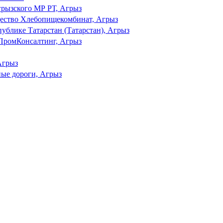
ызского МР РТ, Агрыз
щество Хлебопищекомбинат, Агрыз
ублике Татарстан (Татарстан), Агрыз
ПромКонсалтинг, Агрыз
Агрыз
ные дороги, Агрыз