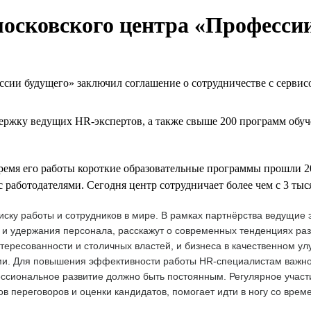
московского центра «Професси
ии будущего» заключил соглашение о сотрудничестве с сервисо
ржку ведущих HR-экспертов, а также свыше 200 программ обуч
время его работы короткие образовательные программы прошли 2
 работодателями. Сегодня центр сотрудничает более чем с 3 ты
оиску работы и сотрудников в мире. В рамках партнёрства ведущи
 и удержания персонала, расскажут о современных тенденциях раз
ересованности и столичных властей, и бизнеса в качественном у
и. Для повышения эффективности работы HR-специалистам важно 
ессиональное развитие должно быть постоянным. Регулярное учас
в переговоров и оценки кандидатов, помогает идти в ногу со врем