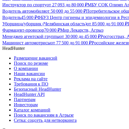
Инструктор по спорту
от
27 093
до
80 000
₽
МБУ СОК Олимп Агр
Водитель автомобиля
от
50 000
до
55 000
₽
Потребительское об
Водитель
45 000
₽
ФБУЗ Центр гигиены и эпидемиологии в Респ
Уборщица/уборщик (Челябинская область)
от
85 000
до
91 000
₽
Фармацевт-провизор
70 000
₽
Мир Лекарств, Агрыз
Менеджер агентской группы
от
30 000
до
45 000
₽
Росгосстрах, 
Машинист автомотрисы
от
77 500
до
91 000
₽
Российские желез
HeadHunter
Размещение вакансий
Поиск по резюме
О компании
Наши вакансии
Реклама на сайте
Требования к ПО
Безопасный HeadHunter
HeadHunter API
Партнерам
Инвесторам
Каталог компаний
Поиск по вакансиям в Агрызе
Сетка: соцсеть для нетворкинга