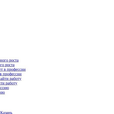
го роста
 в профессии
йти работу
сию
 Казань