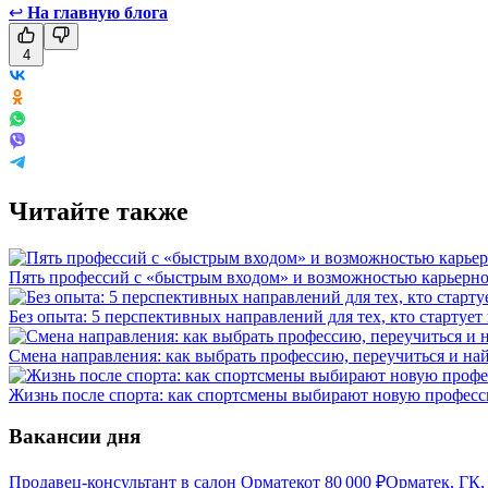
↩
На главную блога
4
Читайте также
Пять профессий с «быстрым входом» и возможностью карьерно
Без опыта: 5 перспективных направлений для тех, кто стартует
Смена направления: как выбрать профессию, переучиться и на
Жизнь после спорта: как спортсмены выбирают новую профес
Вакансии дня
Продавец-консультант в салон Орматек
от
80 000
₽
Орматек, ГК,