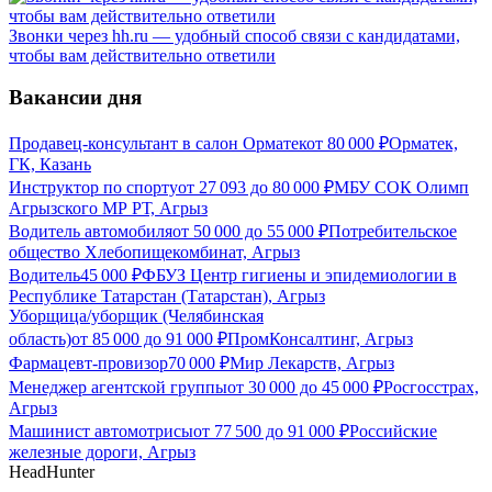
Звонки через hh.ru — удобный способ связи с кандидатами,
чтобы вам действительно ответили
Вакансии дня
Продавец-консультант в салон Орматек
от
80 000
₽
Орматек,
ГК, Казань
Инструктор по спорту
от
27 093
до
80 000
₽
МБУ СОК Олимп
Агрызского МР РТ, Агрыз
Водитель автомобиля
от
50 000
до
55 000
₽
Потребительское
общество Хлебопищекомбинат, Агрыз
Водитель
45 000
₽
ФБУЗ Центр гигиены и эпидемиологии в
Республике Татарстан (Татарстан), Агрыз
Уборщица/уборщик (Челябинская
область)
от
85 000
до
91 000
₽
ПромКонсалтинг, Агрыз
Фармацевт-провизор
70 000
₽
Мир Лекарств, Агрыз
Менеджер агентской группы
от
30 000
до
45 000
₽
Росгосстрах,
Агрыз
Машинист автомотрисы
от
77 500
до
91 000
₽
Российские
железные дороги, Агрыз
HeadHunter