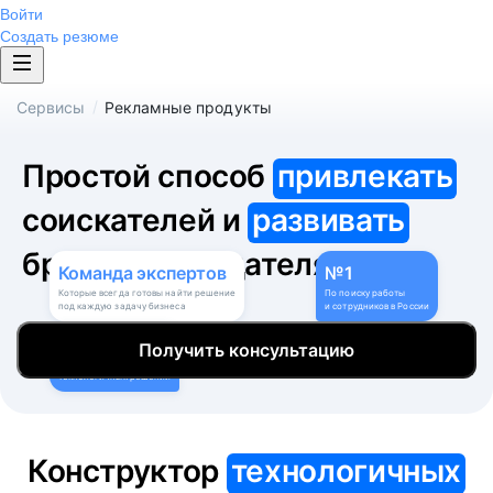
Войти
Создать резюме
/
Сервисы
Рекламные продукты
Простой способ
привлекать
соискателей и
развивать
бренд работодателя
Команда
экспертов
№1
Которые всегда готовы найти решение
По поиску работы
под каждую задачу бизнеса
и сотрудников в России
9
Получить консультацию
Собственных
технологичных решений
Конструктор
технологичных