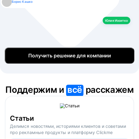
Борис Кашко
Юлия Изоитко
Александр Кулагин
Даниил Макаров
Екатерина Лазаренко
Юлия Изоитко
Получить решение для компании
Поддержим и
всё
расскажем
Статьи
Делимся новостями, историями клиентов и советами
про рекламные продукты и платформу Clickme