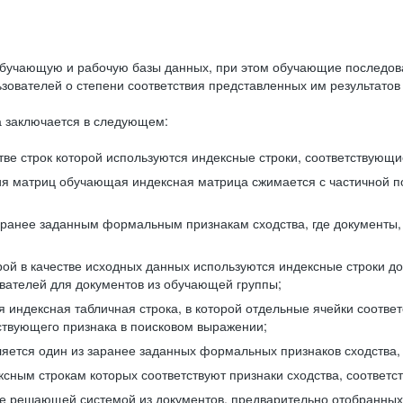
бучающую и рабочую базы данных, при этом обучающие последов
ователей о степени соответствия представленных им результатов 
 заключается в следующем:
ве строк которой используются индексные строки, соответствующ
ия матриц обучающая индексная матрица сжимается с частичной п
аранее заданным формальным признакам сходства, где документы,
ой в качестве исходных данных используются индексные строки д
ователей для документов из обучающей группы;
индексная табличная строка, в которой отдельные ячейки соответ
тствующего признака в поисковом выражении;
ляется один из заранее заданных формальных признаков сходства
ксным строкам которых соответствуют признаки сходства, соотве
е решающей системой из документов, предварительно отобранных 