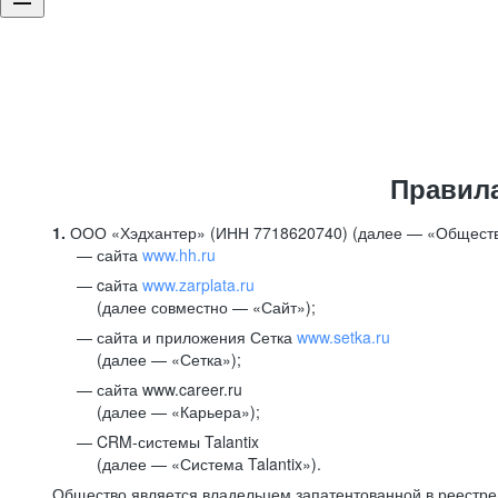
Правил
1.
ООО «Хэдхантер» (ИНН 7718620740) (далее — «Обществ
сайта
www.hh.ru
cайта
www.zarplata.ru
(далее совместно — «Сайт»);
сайта и приложения Сетка
www.setka.ru
(далее — «Сетка»);
сайта www.career.ru
(далее — «Карьера»);
CRM-системы Talantix
(далее — «Система Talantix»).
Общество является владельцем запатентованной в реестр