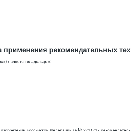
а применения рекомендательных тех
о») является владельцем:
е изобретений Российской Федерации за № 2711717 рекомендатель