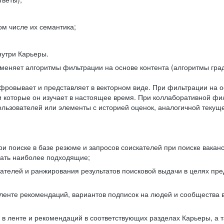
ом числе их семантика;
нутри Карьеры.
еняет алгоритмы фильтрации на основе контента (алгоритмы град
фровывает и представляет в векторном виде. При фильтрации на о
ли которые он изучает в настоящее время. При коллаборативной ф
льзователей или элементы с историей оценок, аналогичной текущ
и поиске в базе резюме и запросов соискателей при поиске вакан
рать наиболее подходящие;
одателей и ранжирования результатов поисковой выдачи в целях п
 ленте рекомендаций, вариантов подписок на людей и сообщества 
 в ленте и рекомендаций в соответствующих разделах Карьеры, а