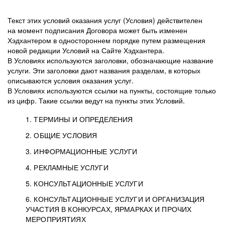
Текст этих условий оказания услуг (Условия) действителен
на момент подписания Договора может быть изменен
Хэдхантером в одностороннем порядке путем размещения
новой редакции Условий на Сайте Хэдхантера.
В Условиях используются заголовки, обозначающие название
услуги. Эти заголовки дают названия разделам, в которых
описываются условия оказания услуг.
В Условиях используются ссылки на пункты, состоящие только
из цифр. Такие ссылки ведут на пункты этих Условий.
1. ТЕРМИНЫ И ОПРЕДЕЛЕНИЯ
2. ОБЩИЕ УСЛОВИЯ
3. ИНФОРМАЦИОННЫЕ УСЛУГИ
1.1. Хэдхантер, или
Хэдхантер, ООО
4. РЕКЛАМНЫЕ УСЛУГИ
HeadHunter, или
«Хэдхантер», ИНН
2.1. Типы и статусы регистрации
5. КОНСУЛЬТАЦИОННЫЕ УСЛУГИ
Исполнитель
7718620740, адрес:
Типы регистрации
3.1. Предоставление доступа к базе данных
2.2. Активация услуг
6. КОНСУЛЬТАЦИОННЫЕ УСЛУГИ И ОРГАНИЗАЦИЯ
125047, г. Москва,
резюме с предложениями Соискателей
Описание и активация
УЧАСТИЯ В КОНКУРСАХ, ЯРМАРКАХ И ПРОЧИХ
2.1.1. Заказчику может быть присвоен один
4.0. Общие условия оказания рекламных услуг
внутригородская
о трудоустройстве с возможностью просмотра
МЕРОПРИЯТИЯХ
из Типов регистраций.
территория
4.0.1. Хэдхантер оказывает Заказчику услугу