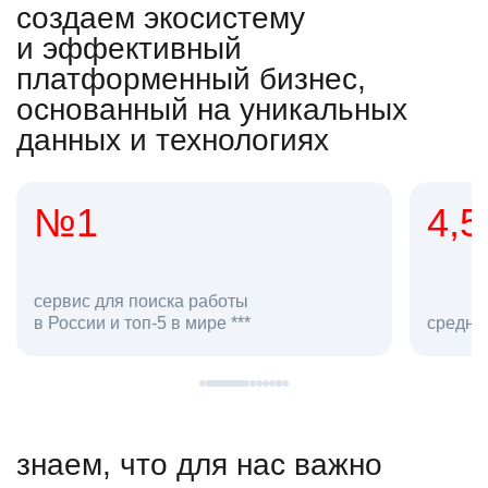
создаем экосистему
и эффективный
платформенный бизнес,
основанный на уникальных
данных и технологиях
4,5
20
сотруд
средняя оценка hh.ru как работодателя **
в hh.ru
знаем, что для нас важно