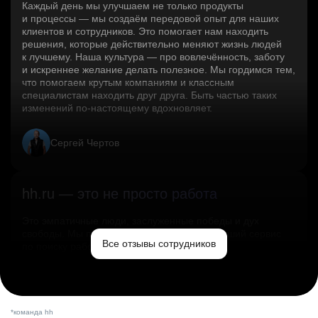
Каждый день мы улучшаем не только продукты
и процессы — мы создаём передовой опыт для наших
клиентов и сотрудников. Это помогает нам находить
решения, которые действительно меняют жизнь людей
к лучшему. Наша культура — про вовлечённость, заботу
и искреннее желание делать полезное. Мы гордимся тем,
что помогаем крутым компаниям и классным
специалистам находить друг друга. Быть частью таких
изменений по‑настоящему вдохновляет.
Сергей Чертов
hh.ru — это не просто работа
Это эмпатичные люди, заслуженные победы и дух
свободы. Мы помогаем миру и создаём лучший сервис
Все отзывы сотрудников
по поиску работы в стране.
Ольга Емельянова
*команда hh