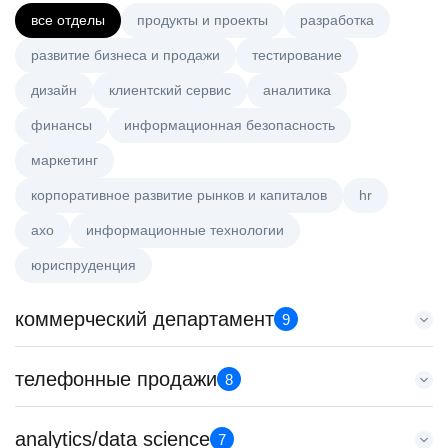
все отделы
продукты и проекты
разработка
развитие бизнеса и продажи
тестирование
дизайн
клиентский сервис
аналитика
финансы
информационная безопасность
маркетинг
корпоративное развитие рынков и капиталов
hr
axo
информационные технологии
юриспруденция
коммерческий департамент
9
Key Account Manager (EdTech)
телефонные продажи
8
HeadHunter::Коммерческий департамент
7 авг. 2026
Менеджер по привлечению клиентов (B2B)
analytics/data science
150000 ₽
7