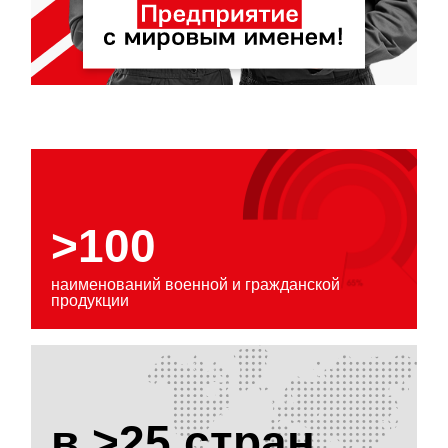
>100
наименований военной и гражданской
продукции
в >25 стран