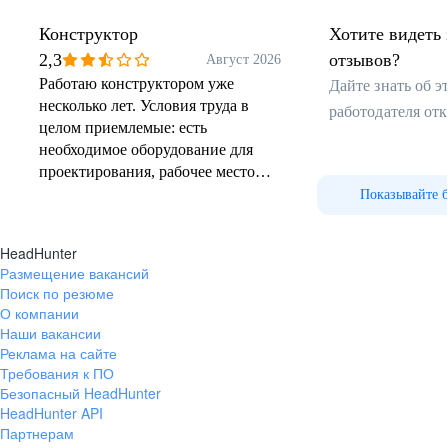
г. Ижевска
позволяющую узнать потенциал для дальнейшего
Конструктор
Хотите видеть 
профессионального роста. Организуем
разнообразные обучающие курсы и тренинги.
2,3
отзывов?
Август 2026
02
Работаю конструктором уже
Дайте знать об 
несколько лет. Условия труда в
работодателя от
целом приемлемые: есть
необходимое оборудование для
проектирования, рабочее место
организовано нормально. Что
Показывайте 
касается отдыха, то имеется
Проект
комната для приема пищи с
«Калашников Политех»
HeadHunter
микроволновкой и чайником,
Размещение вакансий
cистема непрерывного образования школа-
иногда проводятся корпоративные
Поиск по резюме
колледж/вуз-компания, при которой
мероприятия.
О компании
мы поддерживаем конкурсы научно-
Наши вакансии
технического творчества и технические
Реклама на сайте
Олимпиады для школьников, организуем
Требования к ПО
экскурсии на заводы, помогаем школьникам
Безопасный HeadHunter
поступить в техникум или вуз по программе
целевого обучения, организуем студентам
HeadHunter API
стажировку, производственную
Партнерам