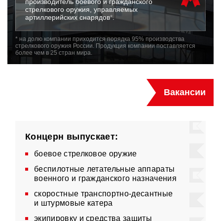
производитель боевого и гражданского
стрелкового оружия, управляемых
артиллерийских снарядов
*
.
* на долю компании приходится порядка 95% производства
стрелкового оружия России. Продукция компании поставляется
более чем в 25 стран мира.
Вакансии
Концерн выпускает:
боевое стрелковое оружие
беспилотные летательные аппараты
военного и гражданского назначения
скоростные транспортно-десантные
и штурмовые катера
экипировку и средства защиты