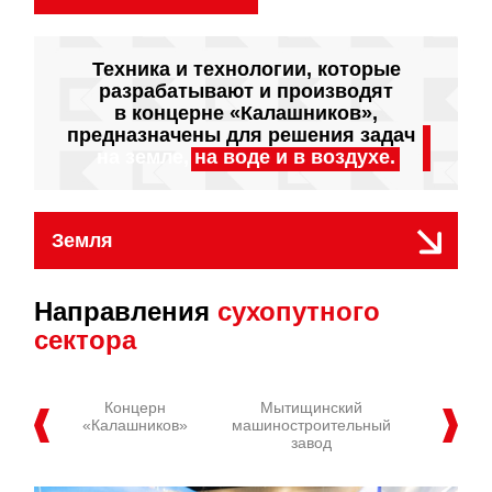
Техника и технологии, которые
разрабатывают и производят
в концерне «Калашников»,
предназначены для решения задач
на земле,
на воде
и в воздухе.
Земля
Направления
сухопутного
сектора
Концерн
Мытищинский
Иж
«Калашников»
машиностроительный
механи
завод