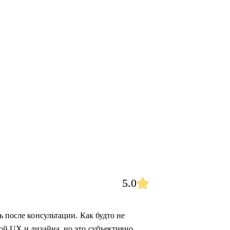
5.0
ь после консультации. Как будто не
ой UX и дизайна, но это субъективно,