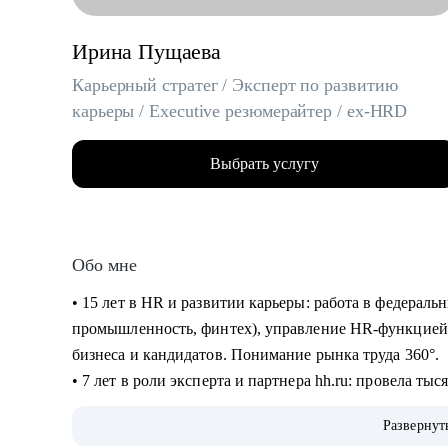
Ирина Пущаева
Карьерный стратег / Эксперт по развитию
карьеры / Executive резюмерайтер / ex-HRD
Выбрать услугу
Обо мне
• 15 лет в HR и развитии карьеры: работа в федераль
промышленность, финтех), управление HR-функцией,
бизнеса и кандидатов. Понимание рынка труда 360°.
• 7 лет в роли эксперта и партнера hh.ru: провела ты
вебинарах и прямых эфирах на аудиторию свыше 5000 
Развернут
kp.ru и других СМИ.