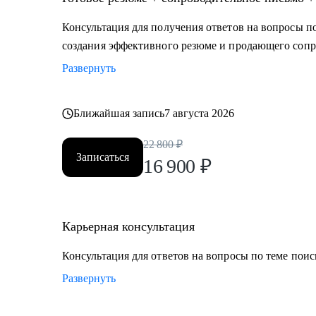
логичную линию, которая закроет вопросы нанимаю
• Карьерный переход или выход на новый уровень до
Консультация для получения ответов на вопросы по
шагами.
создания эффективного резюме и продающего сопр
• Готовитесь к важному интервью - отработаем отве
Развернуть
• Хотите понять рынок и своё место в нем - разбере
• Хотите начать управлять своей карьерой, а не пасси
начать ;)
Ближайшая запись
7 августа 2026
22 800
₽
Делаю качественный продукт за счет индивидуально
Записаться
16 900
₽
запрос клиента, глубокой экспертизы и использовани
инструментов.
Карьерная консультация
Консультация для ответов на вопросы по теме поис
Развернуть