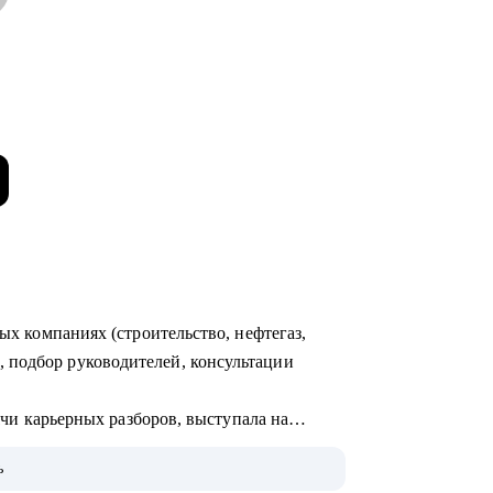
ных компаниях (строительство, нефтегаз,
 подбор руководителей, консультации
сячи карьерных разборов, выступала на
человек, публиковалась в hh.ru, РБК-Про,
ь