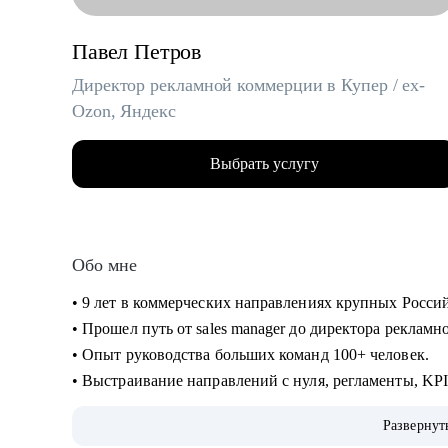
Павел Петров
Директор рекламной коммерции в Купер / ex-
Ozon, Яндекс
Выбрать услугу
Обо мне
• 9 лет в коммерческих направлениях крупных Росси
• Прошел путь от sales manager до директора реклам
• Опыт руководства больших команд 100+ человек.
• Выстраивание направлений с нуля, регламенты, KP
• Аудит и изменение действующих коммерческих про
Развернут
• Спикер-эксперт в Phoenix Education — бюро образо