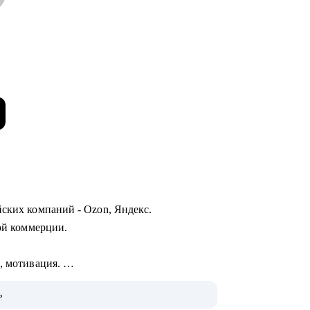
йских компаний - Ozon, Яндекс.
ной коммерции.
I, мотивация.
цессов.
ь
вательных проектов.