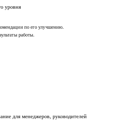
 в работе с командой или не понимает как
го уровня
екомендации по его улучшению.
езультаты работы.
вание для менеджеров, руководителей