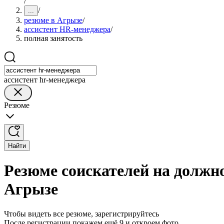
/
/
...
резюме в Агрызе
/
ассистент HR-менеджера
/
полная занятость
ассистент hr-менеджера
Резюме
Найти
Резюме соискателей на должн
Агрызе
Чтобы видеть все резюме, зарегистрируйтесь
После регистрации покажем ещё 9 и откроем фото