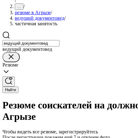
/
/
...
резюме в Агрызе
/
ведущий документовед
/
частичная занятость
ведущий документовед
Резюме
Найти
Резюме соискателей на должно
Агрызе
Чтобы видеть все резюме, зарегистрируйтесь
После регистрации покажем ещё 7 и откроем фото