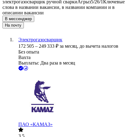
электрогазосварщик ручной сварки
Агрыз
5/2
6/1
Ключевые
слова в названии вакансии, в названии компании и в
описании вакансии
В мессенджер
На почту
Электрогазосварщик
172 505
–
249 333
₽
за месяц,
до вычета налогов
Без опыта
Вахта
Выплаты: Два раза в месяц
ПАО «КАМАЗ»
3.5