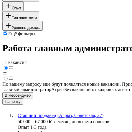
Опыт
Тип занятости
Уровень дохода
Ещё фильтры
Работа главным администрато
, 1 вакансия
По вашему запросу ещё будут появляться новые вакансии. При
главный администратор
Агрыз
Без вакансий от кадровых агентс
В мессенджер
На почту
Старший продавец (Агрыз, Советская, 27)
50 000
–
67 000
₽
за месяц,
до вычета налогов
Опыт 1-3 года