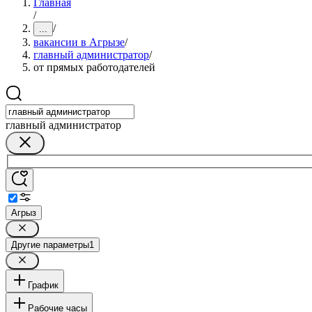
Главная
/
/
...
вакансии в Агрызе
/
главный администратор
/
от прямых работодателей
главный администратор
Агрыз
Другие параметры
1
График
Рабочие часы