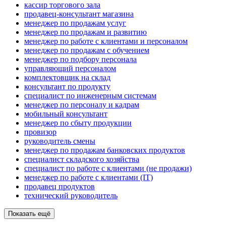
кассир торгового зала
продавец-консультант магазина
менеджер по продажам услуг
менеджер по продажам и развитию
менеджер по работе с клиентами и персоналом
менеджер по продажам с обучением
менеджер по подбору персонала
управляющий персоналом
комплектовщик на склад
консультант по продукту
специалист по инженерным системам
менеджер по персоналу и кадрам
мобильный консультант
менеджер по сбыту продукции
провизор
руководитель смены
менеджер по продажам банковских продуктов
специалист складского хозяйства
специалист по работе с клиентами (не продажи)
менеджер по работе с клиентами (IT)
продавец продуктов
технический руководитель
Показать ещё