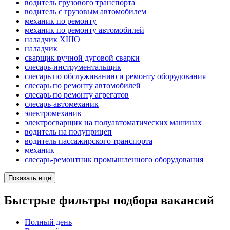
водитель грузового транспорта
водитель с грузовым автомобилем
механик по ремонту
механик по ремонту автомобилей
наладчик ХШО
наладчик
сварщик ручной дуговой сварки
слесарь-инструментальщик
слесарь по обслуживанию и ремонту оборудования
слесарь по ремонту автомобилей
слесарь по ремонту агрегатов
слесарь-автомеханик
электромеханик
электросварщик на полуавтоматических машинах
водитель на полуприцеп
водитель пассажирского транспорта
механик
слесарь-ремонтник промышленного оборудования
Показать ещё
Быстрые фильтры подбора вакансий
Полный день