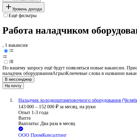
Уровень дохода
Ещё фильтры
Работа наладчиком оборудова
, 1 вакансия
По вашему запросу ещё будут появляться новые вакансии. При
наладчик оборудования
Агрыз
Ключевые слова в названии вака
В мессенджер
На почту
Наладчик холодноштамповочного оборудования (Челяби
143 000
–
152 000
₽
за месяц,
на руки
Опыт 1-3 года
Вахта
Выплаты: Два раза в месяц
ООО
ПромКонсалтинг