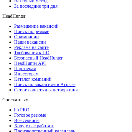
Вахтовый метод
За последние три дня
HeadHunter
Размещение вакансий
Поиск по резюме
О компании
Наши вакансии
Реклама на сайте
Требования к ПО
Безопасный HeadHunter
HeadHunter API
Партнерам
Инвесторам
Каталог компаний
Поиск по вакансиям в Агрызе
Сетка: соцсеть для нетворкинга
Соискателям
hh PRO
Готовое резюме
Все сервисы
Хочу у вас работать
Производственный календарь