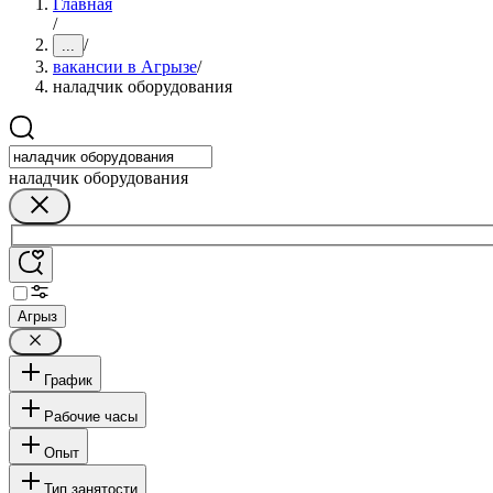
Главная
/
/
...
вакансии в Агрызе
/
наладчик оборудования
наладчик оборудования
Агрыз
График
Рабочие часы
Опыт
Тип занятости