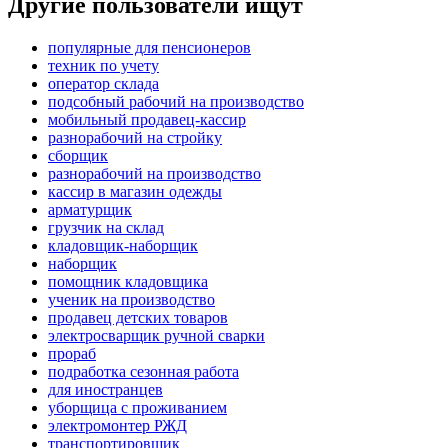
Другие пользователи ищут
популярные для пенсионеров
техник по учету
оператор склада
подсобный рабочий на производство
мобильный продавец-кассир
разнорабочий на стройку
сборщик
разнорабочий на производство
кассир в магазин одежды
арматурщик
грузчик на склад
кладовщик-наборщик
наборщик
помощник кладовщика
ученик на производство
продавец детских товаров
электросварщик ручной сварки
прораб
подработка сезонная работа
для иностранцев
уборщица с проживанием
электромонтер РЖД
транспортировщик