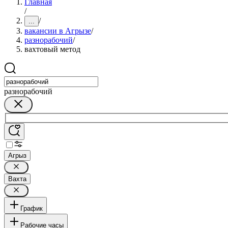
Главная
/
/
...
вакансии в Агрызе
/
разнорабочий
/
вахтовый метод
разнорабочий
Агрыз
Вахта
График
Рабочие часы