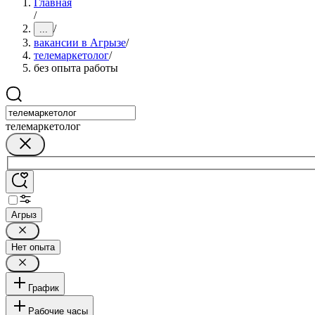
Главная
/
/
...
вакансии в Агрызе
/
телемаркетолог
/
без опыта работы
телемаркетолог
Агрыз
Нет опыта
График
Рабочие часы