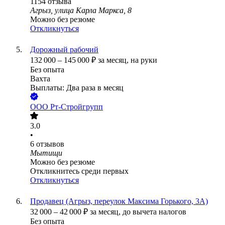
1154
отзыва
Агрыз, улица Карла Маркса, 8
Можно без резюме
Откликнуться
Дорожный рабочий
132 000
–
145 000
₽
за месяц,
на руки
Без опыта
Вахта
Выплаты: Два раза в месяц
ООО
Рт-Стройгрупп
3.0
•
6
отзывов
Мытищи
Можно без резюме
Откликнитесь среди первых
Откликнуться
Продавец (Агрыз, переулок Максима Горького, 3А)
32 000
–
42 000
₽
за месяц,
до вычета налогов
Без опыта