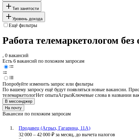
Тип занятости
Уровень дохода
Ещё фильтры
Работа телемаркетологом без
, 0 вакансий
Есть 6 вакансий по похожим запросам
Попробуйте изменить запрос или фильтры
По вашему запросу ещё будут появляться новые вакансии. При
телемаркетолог
Нет опыта
Агрыз
Ключевые слова в названии ва
В мессенджер
На почту
Вакансии по похожим запросам
Продавец (Агрыз, Гагарина, 11А)
32 000
–
42 000
₽
за месяц,
до вычета налогов