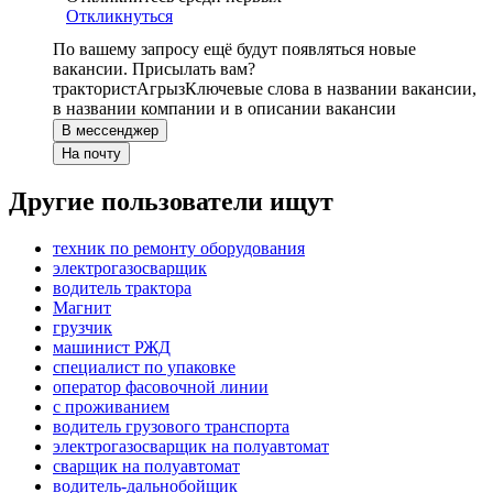
Откликнуться
По вашему запросу ещё будут появляться новые
вакансии. Присылать вам?
тракторист
Агрыз
Ключевые слова в названии вакансии,
в названии компании и в описании вакансии
В мессенджер
На почту
Другие пользователи ищут
техник по ремонту оборудования
электрогазосварщик
водитель трактора
Магнит
грузчик
машинист РЖД
специалист по упаковке
оператор фасовочной линии
с проживанием
водитель грузового транспорта
электрогазосварщик на полуавтомат
сварщик на полуавтомат
водитель-дальнобойщик