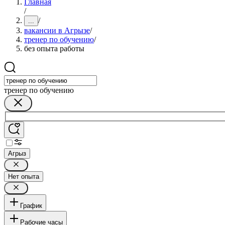
Главная
/
/
...
вакансии в Агрызе
/
тренер по обучению
/
без опыта работы
тренер по обучению
Агрыз
Нет опыта
График
Рабочие часы