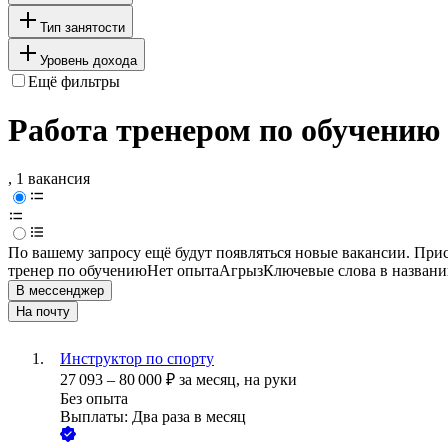
Тип занятости
Уровень дохода
Ещё фильтры
Работа тренером по обучению
, 1 вакансия
По вашему запросу ещё будут появляться новые вакансии. При
тренер по обучению
Нет опыта
Агрыз
Ключевые слова в названи
В мессенджер
На почту
Инструктор по спорту
27 093
–
80 000
₽
за месяц,
на руки
Без опыта
Выплаты: Два раза в месяц