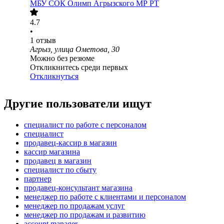
МБУ СОК Олимп Агрызского МР РТ
4.7
•
1
отзыв
Агрыз, улица Ометова, 30
Можно без резюме
Откликнитесь среди первых
Откликнуться
Другие пользователи ищут
специалист по работе с персоналом
специалист
продавец-кассир в магазин
кассир магазина
продавец в магазин
специалист по сбыту
партнер
продавец-консультант магазина
менеджер по работе с клиентами и персоналом
менеджер по продажам услуг
менеджер по продажам и развитию
account manager