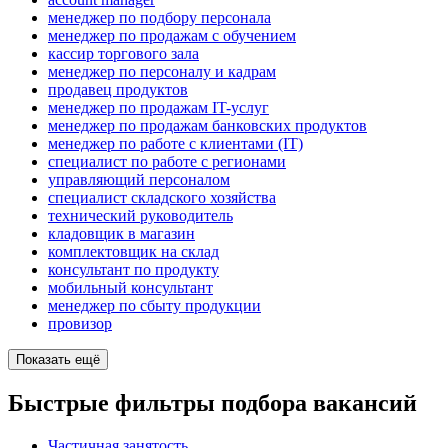
менеджер по подбору персонала
менеджер по продажам с обучением
кассир торгового зала
менеджер по персоналу и кадрам
продавец продуктов
менеджер по продажам IT-услуг
менеджер по продажам банковских продуктов
менеджер по работе с клиентами (IT)
специалист по работе с регионами
управляющий персоналом
специалист складского хозяйства
технический руководитель
кладовщик в магазин
комплектовщик на склад
консультант по продукту
мобильный консультант
менеджер по сбыту продукции
провизор
Показать ещё
Быстрые фильтры подбора вакансий
Частичная занятость