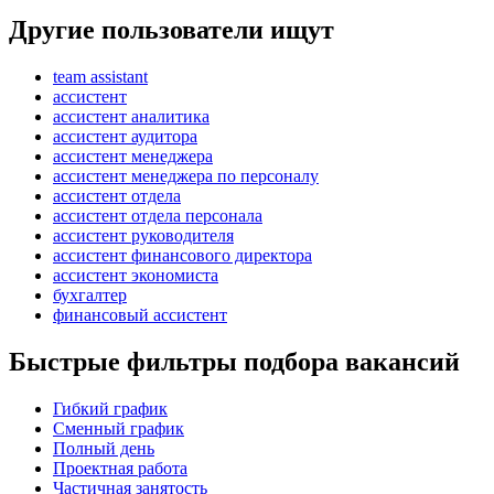
Другие пользователи ищут
team assistant
ассистент
ассистент аналитика
ассистент аудитора
ассистент менеджера
ассистент менеджера по персоналу
ассистент отдела
ассистент отдела персонала
ассистент руководителя
ассистент финансового директора
ассистент экономиста
бухгалтер
финансовый ассистент
Быстрые фильтры подбора вакансий
Гибкий график
Сменный график
Полный день
Проектная работа
Частичная занятость