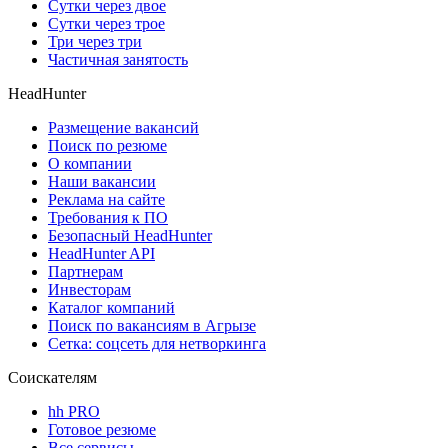
Сутки через двое
Сутки через трое
Три через три
Частичная занятость
HeadHunter
Размещение вакансий
Поиск по резюме
О компании
Наши вакансии
Реклама на сайте
Требования к ПО
Безопасный HeadHunter
HeadHunter API
Партнерам
Инвесторам
Каталог компаний
Поиск по вакансиям в Агрызе
Сетка: соцсеть для нетворкинга
Соискателям
hh PRO
Готовое резюме
Все сервисы