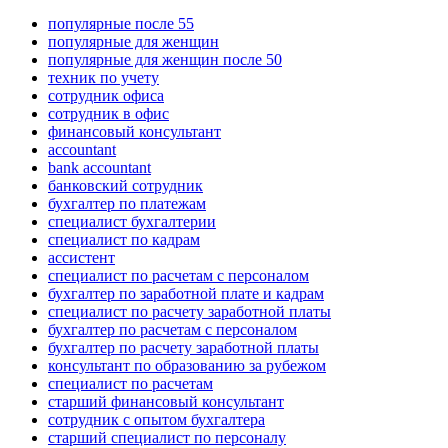
популярные после 55
популярные для женщин
популярные для женщин после 50
техник по учету
сотрудник офиса
сотрудник в офис
финансовый консультант
accountant
bank accountant
банковский сотрудник
бухгалтер по платежам
специалист бухгалтерии
специалист по кадрам
ассистент
специалист по расчетам с персоналом
бухгалтер по заработной плате и кадрам
специалист по расчету заработной платы
бухгалтер по расчетам с персоналом
бухгалтер по расчету заработной платы
консультант по образованию за рубежом
специалист по расчетам
старший финансовый консультант
сотрудник с опытом бухгалтера
старший специалист по персоналу