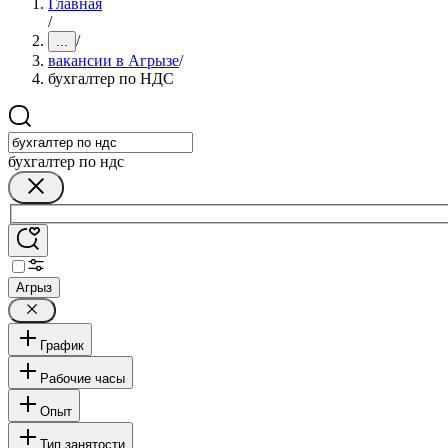
Главная
/
/
...
вакансии в Агрызе
/
бухгалтер по НДС
бухгалтер по ндс
Агрыз
График
Рабочие часы
Опыт
Тип занятости