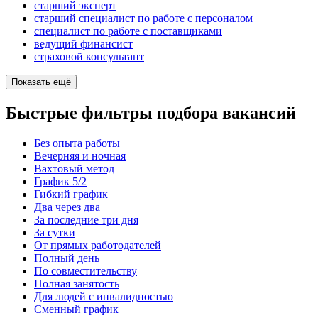
старший эксперт
старший специалист по работе с персоналом
специалист по работе с поставщиками
ведущий финансист
страховой консультант
Показать ещё
Быстрые фильтры подбора вакансий
Без опыта работы
Вечерняя и ночная
Вахтовый метод
График 5/2
Гибкий график
Два через два
За последние три дня
За сутки
От прямых работодателей
Полный день
По совместительству
Полная занятость
Для людей с инвалидностью
Сменный график