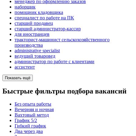
менеджер по оформлению заказов
наборщик
помощник кладовщика
специалист по работе на ПК
старший продавец
старший администратор-кассир
для иностранцев
тракторист-машинист сельскохозяйственного
производства
administrative specialist
ведущий товаровед
администратор по работе с клиентами
ассистент
Показать ещё
Быстрые фильтры подбора вакансий
Без опыта работы
Вечерняя и ночная
Вахтовый метод
График 5/2
Гибкий график
Два через два