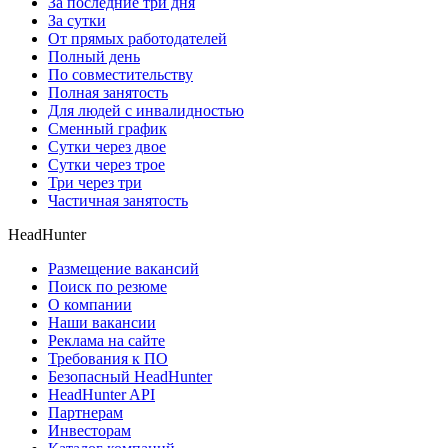
За последние три дня
За сутки
От прямых работодателей
Полный день
По совместительству
Полная занятость
Для людей с инвалидностью
Сменный график
Сутки через двое
Сутки через трое
Три через три
Частичная занятость
HeadHunter
Размещение вакансий
Поиск по резюме
О компании
Наши вакансии
Реклама на сайте
Требования к ПО
Безопасный HeadHunter
HeadHunter API
Партнерам
Инвесторам