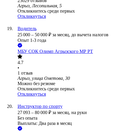
23029
отзывов
Агрыз, Лесопильная, 5
Откликнитесь среди первых
Откликнуться
Водитель
25 000
–
50 000
₽
за месяц,
до вычета налогов
Опыт 1-3 года
МБУ СОК Олимп Агрызского МР РТ
4.7
•
1
отзыв
Агрыз, улица Ометова, 30
Можно без резюме
Откликнитесь среди первых
Откликнуться
Инструктор по спорту
27 093
–
80 000
₽
за месяц,
на руки
Без опыта
Выплаты: Два раза в месяц