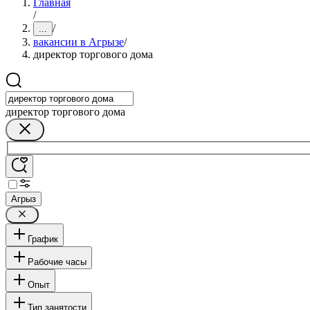
Главная
/
/
...
вакансии в Агрызе
/
директор торгового дома
директор торгового дома
Агрыз
График
Рабочие часы
Опыт
Тип занятости