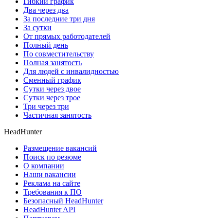
Гибкий график
Два через два
За последние три дня
За сутки
От прямых работодателей
Полный день
По совместительству
Полная занятость
Для людей с инвалидностью
Сменный график
Сутки через двое
Сутки через трое
Три через три
Частичная занятость
HeadHunter
Размещение вакансий
Поиск по резюме
О компании
Наши вакансии
Реклама на сайте
Требования к ПО
Безопасный HeadHunter
HeadHunter API