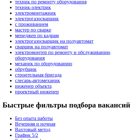
техник по ремонту оборудования
техник-электрик
электромонтажник
электрогазосварщик
с проживанием
мастер по сварке
менеджер по кадрам
электрогазосварщик на полуавтомат
сварщик на полуавтомат
электромонтер по ремонту и обслуживанию
оборудования
механик по оборудованию
обрубщик
строительная бригада
слесарь-автомеханик
инженер объекта
проектный инженер
Быстрые фильтры подбора вакансий
Без опыта работы
Вечерняя и ночная
Вахтовый метод
График 5/2