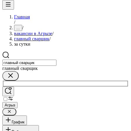
Главная
/
/
...
вакансии в Агрызе
/
главный сварщик
/
за сутки
главный сварщик
Агрыз
График