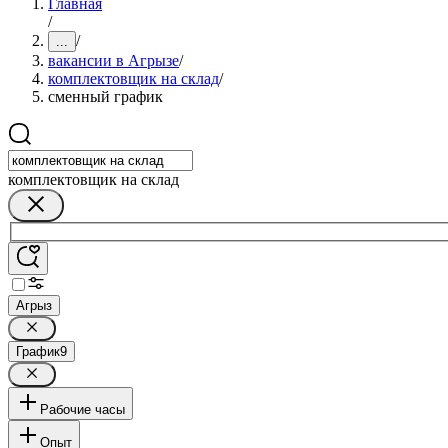
Главная
/
/
...
вакансии в Агрызе
/
комплектовщик на склад
/
сменный график
комплектовщик на склад
Агрыз
График
9
Рабочие часы
Опыт