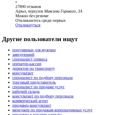
•
27890
отзывов
Агрыз, переулок Максима Горького, 3А
Можно без резюме
Откликнитесь среди первых
Откликнуться
Другие пользователи ищут
популярные для мужчин
заведующий
специалист сервиса
оператор-кассир
директор по транспорту
консультант
специалист по подбору персонала
торговый представитель
специалист по продаже услуг
рабочий склада
консультант по подбору персонала
коммерческий агент
продавец-консультант
менеджер по продажам корпоративных услуг
продавец в магазин одежды