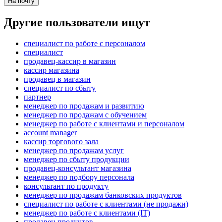
На почту
Другие пользователи ищут
специалист по работе с персоналом
специалист
продавец-кассир в магазин
кассир магазина
продавец в магазин
специалист по сбыту
партнер
менеджер по продажам и развитию
менеджер по продажам с обучением
менеджер по работе с клиентами и персоналом
account manager
кассир торгового зала
менеджер по продажам услуг
менеджер по сбыту продукции
продавец-консультант магазина
менеджер по подбору персонала
консультант по продукту
менеджер по продажам банковских продуктов
специалист по работе с клиентами (не продажи)
менеджер по работе с клиентами (IT)
продавец продуктов