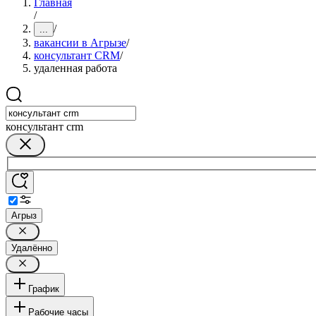
Главная
/
/
...
вакансии в Агрызе
/
консультант CRM
/
удаленная работа
консультант crm
Агрыз
Удалённо
График
Рабочие часы