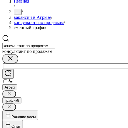
Главная
/
/
...
вакансии в Агрызе
/
консультант по продажам
/
сменный график
консультант по продажам
Агрыз
График
9
Рабочие часы
Опыт