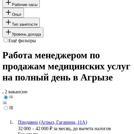
Рабочие часы
Опыт
Тип занятости
Уровень дохода
Ещё фильтры
Работа менеджером по
продажам медицинских услуг
на полный день в Агрызе
, 2 вакансии
Продавец (Агрыз, Гагарина, 11А)
32 000
–
42 000
₽
за месяц,
до вычета налогов