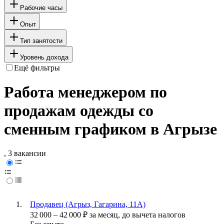
Рабочие часы
Опыт
Тип занятости
Уровень дохода
Ещё фильтры
Работа менеджером по
продажам одежды со
сменным графиком в Агрызе
, 3 вакансии
Продавец (Агрыз, Гагарина, 11А)
32 000
–
42 000
₽
за месяц,
до вычета налогов