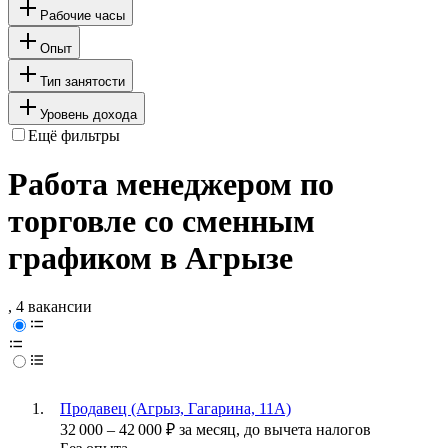
Рабочие часы
Опыт
Тип занятости
Уровень дохода
Ещё фильтры
Работа менеджером по
торговле со сменным
графиком в Агрызе
, 4 вакансии
Продавец (Агрыз, Гагарина, 11А)
32 000
–
42 000
₽
за месяц,
до вычета налогов