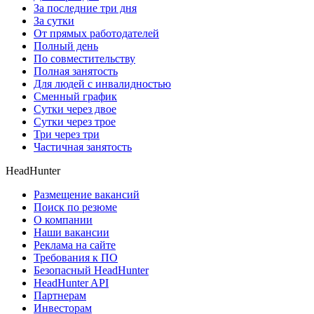
За последние три дня
За сутки
От прямых работодателей
Полный день
По совместительству
Полная занятость
Для людей с инвалидностью
Сменный график
Сутки через двое
Сутки через трое
Три через три
Частичная занятость
HeadHunter
Размещение вакансий
Поиск по резюме
О компании
Наши вакансии
Реклама на сайте
Требования к ПО
Безопасный HeadHunter
HeadHunter API
Партнерам
Инвесторам