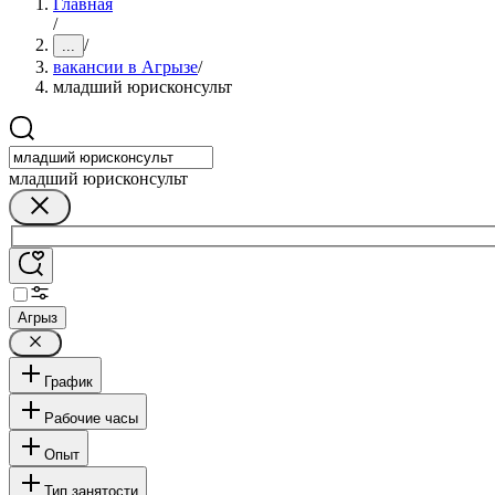
Главная
/
/
...
вакансии в Агрызе
/
младший юрисконсульт
младший юрисконсульт
Агрыз
График
Рабочие часы
Опыт
Тип занятости