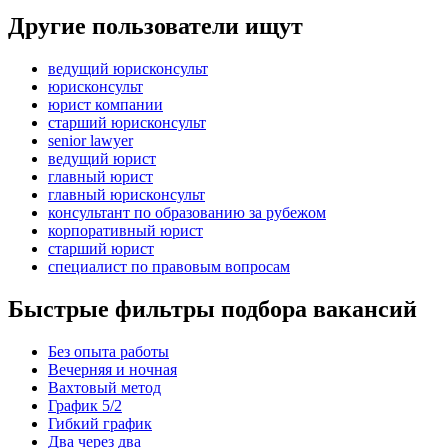
Другие пользователи ищут
ведущий юрисконсульт
юрисконсульт
юрист компании
старший юрисконсульт
senior lawyer
ведущий юрист
главный юрист
главный юрисконсульт
консультант по образованию за рубежом
корпоративный юрист
старший юрист
специалист по правовым вопросам
Быстрые фильтры подбора вакансий
Без опыта работы
Вечерняя и ночная
Вахтовый метод
График 5/2
Гибкий график
Два через два