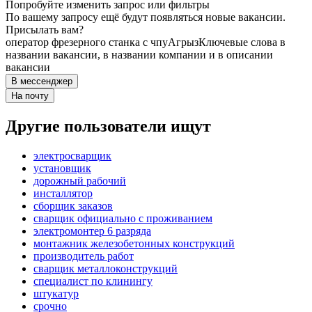
Попробуйте изменить запрос или фильтры
По вашему запросу ещё будут появляться новые вакансии.
Присылать вам?
оператор фрезерного станка с чпу
Агрыз
Ключевые слова в
названии вакансии, в названии компании и в описании
вакансии
В мессенджер
На почту
Другие пользователи ищут
электросварщик
установщик
дорожный рабочий
инсталлятор
сборщик заказов
сварщик официально с проживанием
электромонтер 6 разряда
монтажник железобетонных конструкций
производитель работ
сварщик металлоконструкций
специалист по клинингу
штукатур
срочно