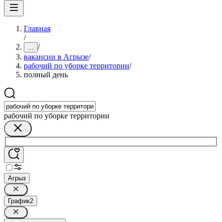
Главная
/
/
...
вакансии в Агрызе
/
рабочий по уборке территории
/
полный день
рабочий по уборке территории
Агрыз
График
2