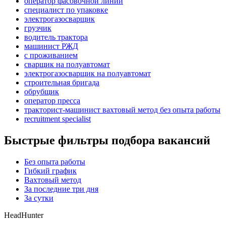
оператор фасовочной линии
специалист по упаковке
электрогазосварщик
грузчик
водитель трактора
машинист РЖД
с проживанием
сварщик на полуавтомат
электрогазосварщик на полуавтомат
строительная бригада
обрубщик
оператор пресса
тракторист-машинист вахтовый метод без опыта работы
recruitment specialist
Быстрые фильтры подбора вакансий
Без опыта работы
Гибкий график
Вахтовый метод
За последние три дня
За сутки
HeadHunter