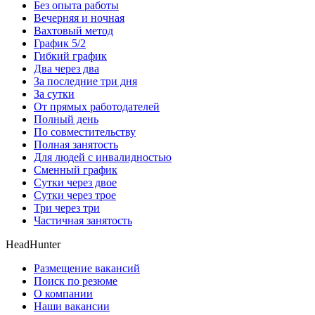
Без опыта работы
Вечерняя и ночная
Вахтовый метод
График 5/2
Гибкий график
Два через два
За последние три дня
За сутки
От прямых работодателей
Полный день
По совместительству
Полная занятость
Для людей с инвалидностью
Сменный график
Сутки через двое
Сутки через трое
Три через три
Частичная занятость
HeadHunter
Размещение вакансий
Поиск по резюме
О компании
Наши вакансии