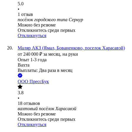
5.0
•
1
отзыв
посёлок городского типа Сернур
Можно без резюме
Откликнитесь среди первых
Откликнуться
Маляр АКЗ (Ямал, Бованенково, поселок Харасавэй)
от
240 000
₽
за месяц,
на руки
Опыт 1-3 года
Вахта
Выплаты: Два раза в месяц
ООО
ПрессБук
3.8
•
18
отзывов
вахтовый посёлок Харасавэй
Можно без резюме
Откликнитесь среди первых
Откликнуться