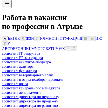
Работа и вакансии
по профессии в Агрызе
Б
В
Г
Д
Е
Ж
З
И
К
Л
М
Н
О
П
Р
С
Т
У
Ф
Х
Ц
Ч
Ш
Э
Ю
А
Ё
Й
Щ
Ы
#
Я
A
B
C
D
E
F
G
H
I
J
K
L
M
N
O
P
Q
R
S
T
U
V
W
X
Y
Z
ассистент IT-рекрутера
ассистент PR-менеджера
ассистент аккаунт-менеджера
ассистент аудитора
ассистент бухгалтера
ассистент ветеринарного врача
ассистент в отдел подбора персонала
ассистент врача
ассистент генерального менеджера
ассистент департамента
ассистент директора по персоналу
ассистент директора по продажам
ассистент директора по развитию