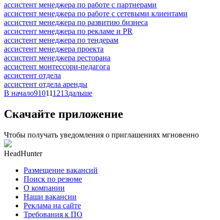
ассистент менеджера по работе с партнерами
ассистент менеджера по работе с сетевыми клиентами
ассистент менеджера по развитию бизнеса
ассистент менеджера по рекламе и PR
ассистент менеджера по тендерам
ассистент менеджера проекта
ассистент менеджера ресторана
ассистент монтессори-педагога
ассистент отдела
ассистент отдела аренды
В начало
9
10
11
12
13
дальше
Скачайте приложение
Чтобы получать уведомления о приглашениях мгновенно
HeadHunter
Размещение вакансий
Поиск по резюме
О компании
Наши вакансии
Реклама на сайте
Требования к ПО