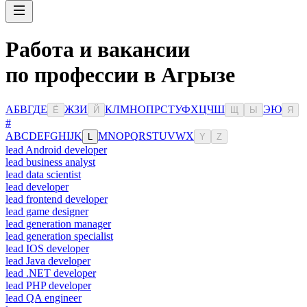
Работа и вакансии
по профессии в Агрызе
А
Б
В
Г
Д
Е
Ж
З
И
К
Л
М
Н
О
П
Р
С
Т
У
Ф
Х
Ц
Ч
Ш
Э
Ю
Ё
Й
Щ
Ы
Я
#
A
B
C
D
E
F
G
H
I
J
K
M
N
O
P
Q
R
S
T
U
V
W
X
L
Y
Z
lead Android developer
lead business analyst
lead data scientist
lead developer
lead frontend developer
lead game designer
lead generation manager
lead generation specialist
lead IOS developer
lead Java developer
lead .NET developer
lead PHP developer
lead QA engineer