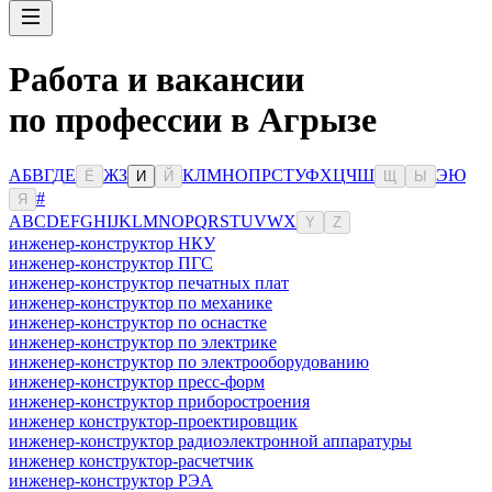
Работа и вакансии
по профессии в Агрызе
А
Б
В
Г
Д
Е
Ж
З
К
Л
М
Н
О
П
Р
С
Т
У
Ф
Х
Ц
Ч
Ш
Э
Ю
Ё
И
Й
Щ
Ы
#
Я
A
B
C
D
E
F
G
H
I
J
K
L
M
N
O
P
Q
R
S
T
U
V
W
X
Y
Z
инженер-конструктор НКУ
инженер-конструктор ПГС
инженер-конструктор печатных плат
инженер-конструктор по механике
инженер-конструктор по оснастке
инженер-конструктор по электрике
инженер-конструктор по электрооборудованию
инженер-конструктор пресс-форм
инженер-конструктор приборостроения
инженер конструктор-проектировщик
инженер-конструктор радиоэлектронной аппаратуры
инженер конструктор-расчетчик
инженер-конструктор РЭА