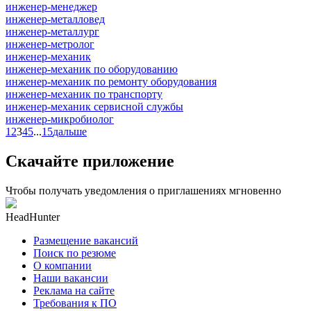
инженер-менеджер
инженер-металловед
инженер-металлург
инженер-метролог
инженер-механик
инженер-механик по оборудованию
инженер-механик по ремонту оборудования
инженер-механик по транспорту
инженер-механик сервисной службы
инженер-микробиолог
1
2
3
4
5
...
15
дальше
Скачайте приложение
Чтобы получать уведомления о приглашениях мгновенно
HeadHunter
Размещение вакансий
Поиск по резюме
О компании
Наши вакансии
Реклама на сайте
Требования к ПО