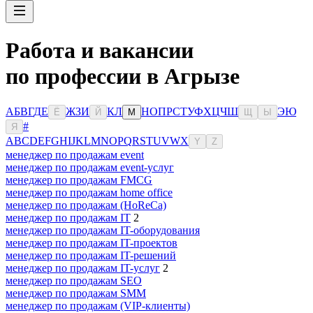
Работа и вакансии
по профессии в Агрызе
А
Б
В
Г
Д
Е
Ж
З
И
К
Л
Н
О
П
Р
С
Т
У
Ф
Х
Ц
Ч
Ш
Э
Ю
Ё
Й
М
Щ
Ы
#
Я
A
B
C
D
E
F
G
H
I
J
K
L
M
N
O
P
Q
R
S
T
U
V
W
X
Y
Z
менеджер по продажам event
менеджер по продажам event-услуг
менеджер по продажам FMCG
менеджер по продажам home office
менеджер по продажам (HoReCa)
менеджер по продажам IT
2
менеджер по продажам IT-оборудования
менеджер по продажам IT-проектов
менеджер по продажам IT-решений
менеджер по продажам IT-услуг
2
менеджер по продажам SEO
менеджер по продажам SMM
менеджер по продажам (VIP-клиенты)