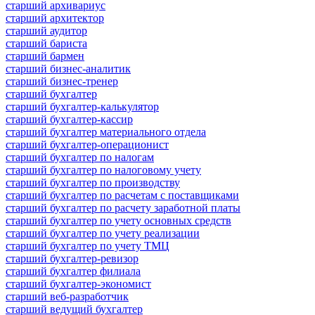
старший архивариус
старший архитектор
старший аудитор
старший бариста
старший бармен
старший бизнес-аналитик
старший бизнес-тренер
старший бухгалтер
старший бухгалтер-калькулятор
старший бухгалтер-кассир
старший бухгалтер материального отдела
старший бухгалтер-операционист
старший бухгалтер по налогам
старший бухгалтер по налоговому учету
старший бухгалтер по производству
старший бухгалтер по расчетам с поставщиками
старший бухгалтер по расчету заработной платы
старший бухгалтер по учету основных средств
старший бухгалтер по учету реализации
старший бухгалтер по учету ТМЦ
старший бухгалтер-ревизор
старший бухгалтер филиала
старший бухгалтер-экономист
старший веб-разработчик
старший ведущий бухгалтер