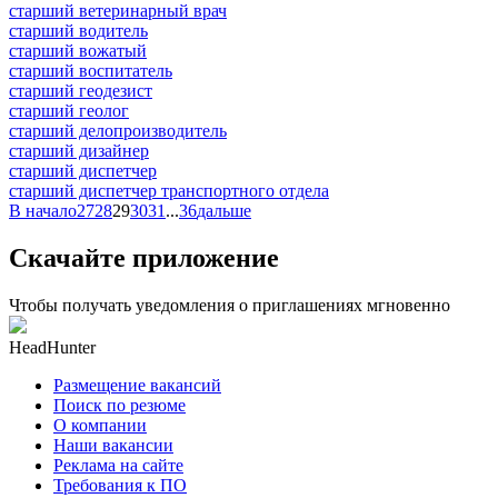
старший ветеринарный врач
старший водитель
старший вожатый
старший воспитатель
старший геодезист
старший геолог
старший делопроизводитель
старший дизайнер
старший диспетчер
старший диспетчер транспортного отдела
В начало
27
28
29
30
31
...
36
дальше
Скачайте приложение
Чтобы получать уведомления о приглашениях мгновенно
HeadHunter
Размещение вакансий
Поиск по резюме
О компании
Наши вакансии
Реклама на сайте
Требования к ПО