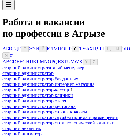
Работа и вакансии
по профессии в Агрызе
А
Б
В
Г
Д
Е
Ж
З
И
К
Л
М
Н
О
П
Р
Т
У
Ф
Х
Ц
Ч
Ш
Э
Ю
Ё
Й
С
Щ
Ы
#
Я
A
B
C
D
E
F
G
H
I
J
K
L
M
N
O
P
Q
R
S
T
U
V
W
X
Y
Z
старший административный менеджер
старший администратор
1
старший администратор баз данных
старший администратор интернет-магазина
старший администратор-кассир
1
старший администратор клиники
старший администратор отеля
старший администратор ресторана
старший администратор салона красоты
старший администратор службы приема и размещения
старший администратор стоматологической клиники
старший аналитик
старший аниматор