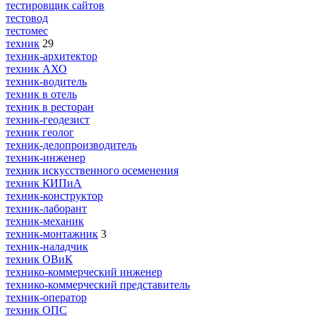
тестировщик сайтов
тестовод
тестомес
техник
29
техник-архитектор
техник АХО
техник-водитель
техник в отель
техник в ресторан
техник-геодезист
техник геолог
техник-делопроизводитель
техник-инженер
техник искусственного осеменения
техник КИПиА
техник-конструктор
техник-лаборант
техник-механик
техник-монтажник
3
техник-наладчик
техник ОВиК
технико-коммерческий инженер
технико-коммерческий представитель
техник-оператор
техник ОПС