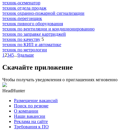
техник-осеменатор
техник отдела продаж
техник охранно-пожарной сигнализации
техник-перегонщик
техник пивного оборудования
техник по вентиляции и кондиционированию
техник по заправке картриджей
техник по качеству
5
техник по КИП и автоматике
техник по метрологии
1
2
3
4
5
...
9
дальше
Скачайте приложение
Чтобы получать уведомления о приглашениях мгновенно
HeadHunter
Размещение вакансий
Поиск по резюме
О компании
Наши вакансии
Реклама на сайте
Требования к ПО