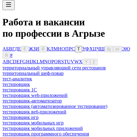
Работа и вакансии
по профессии в Агрызе
А
Б
В
Г
Д
Е
Ж
З
И
К
Л
М
Н
О
П
Р
С
У
Ф
Х
Ц
Ч
Ш
Э
Ю
Ё
Й
Т
Щ
Ы
#
Я
A
B
C
D
E
F
G
H
I
J
K
L
M
N
O
P
Q
R
S
T
U
V
W
X
Y
Z
территориальный управляющий сети ресторанов
территориальный шеф-повар
тест-аналитик
тестировщик
тестировщик 1С
тестировщик web-приложений
тестировщик-автоматизатор
тестировщик (автоматизированное тестирование)
тестировщик веб-приложений
тестировщик игр
тестировщик мобильных игр
тестировщик мобильных приложений
тестировщик программного обеспечения