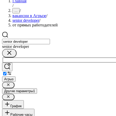
Главная
/
/
...
вакансии в Агрызе
/
senior developer
/
от прямых работодателей
senior developer
Агрыз
Другие параметры
1
График
Рабочие часы