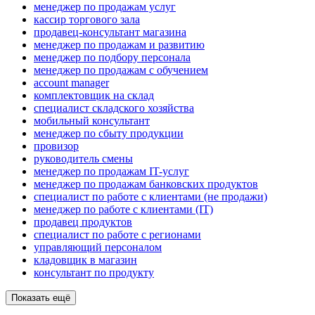
менеджер по продажам услуг
кассир торгового зала
продавец-консультант магазина
менеджер по продажам и развитию
менеджер по подбору персонала
менеджер по продажам с обучением
account manager
комплектовщик на склад
специалист складского хозяйства
мобильный консультант
менеджер по сбыту продукции
провизор
руководитель смены
менеджер по продажам IT-услуг
менеджер по продажам банковских продуктов
специалист по работе с клиентами (не продажи)
менеджер по работе с клиентами (IT)
продавец продуктов
специалист по работе с регионами
управляющий персоналом
кладовщик в магазин
консультант по продукту
Показать ещё