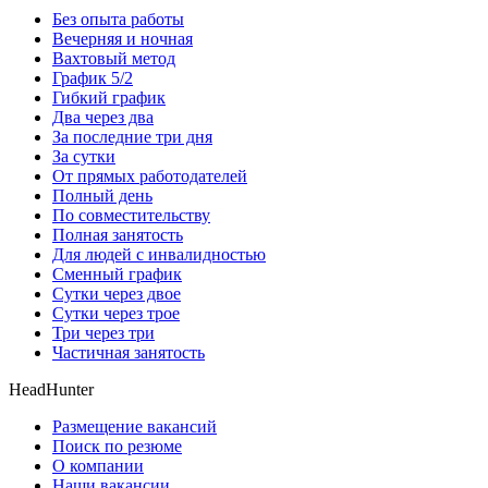
Без опыта работы
Вечерняя и ночная
Вахтовый метод
График 5/2
Гибкий график
Два через два
За последние три дня
За сутки
От прямых работодателей
Полный день
По совместительству
Полная занятость
Для людей с инвалидностью
Сменный график
Сутки через двое
Сутки через трое
Три через три
Частичная занятость
HeadHunter
Размещение вакансий
Поиск по резюме
О компании
Наши вакансии