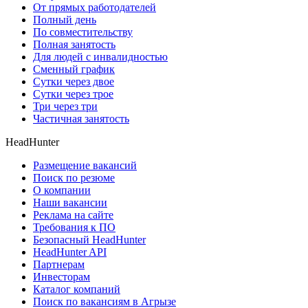
От прямых работодателей
Полный день
По совместительству
Полная занятость
Для людей с инвалидностью
Сменный график
Сутки через двое
Сутки через трое
Три через три
Частичная занятость
HeadHunter
Размещение вакансий
Поиск по резюме
О компании
Наши вакансии
Реклама на сайте
Требования к ПО
Безопасный HeadHunter
HeadHunter API
Партнерам
Инвесторам
Каталог компаний
Поиск по вакансиям в Агрызе