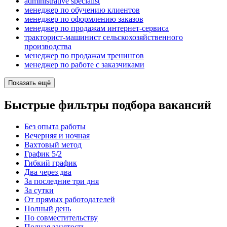
administrative specialist
менеджер по обучению клиентов
менеджер по оформлению заказов
менеджер по продажам интернет-сервиса
тракторист-машинист сельскохозяйственного
производства
менеджер по продажам тренингов
менеджер по работе с заказчиками
Показать ещё
Быстрые фильтры подбора вакансий
Без опыта работы
Вечерняя и ночная
Вахтовый метод
График 5/2
Гибкий график
Два через два
За последние три дня
За сутки
От прямых работодателей
Полный день
По совместительству
Полная занятость